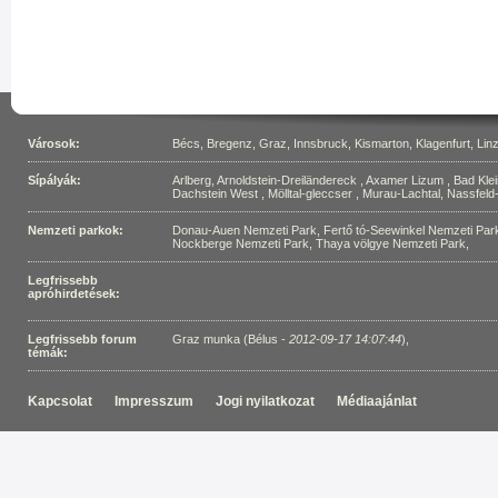
Városok:
Bécs
,
Bregenz
,
Graz
,
Innsbruck
,
Kismarton
,
Klagenfurt
,
Lin
Sípályák:
Arlberg
,
Arnoldstein-Dreiländereck
,
Axamer Lizum
,
Bad Kle
Dachstein West
,
Mölltal-gleccser
,
Murau-Lachtal
,
Nassfel
Nemzeti parkok:
Donau-Auen Nemzeti Park
,
Fertő tó-Seewinkel Nemzeti Par
Nockberge Nemzeti Park
,
Thaya völgye Nemzeti Park
,
Legfrissebb
apróhirdetések:
Legfrissebb forum
Graz munka (Bélus -
2012-09-17 14:07:44
)
,
témák:
Kapcsolat
Impresszum
Jogi nyilatkozat
Médiaajánlat