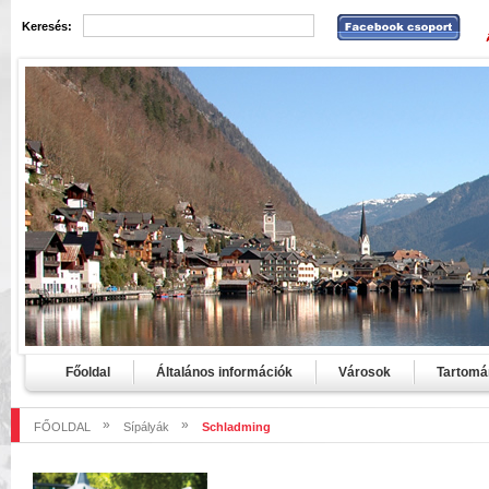
Keresés:
Főoldal
Általános információk
Városok
Tartomá
»
»
FŐOLDAL
Sípályák
Schladming