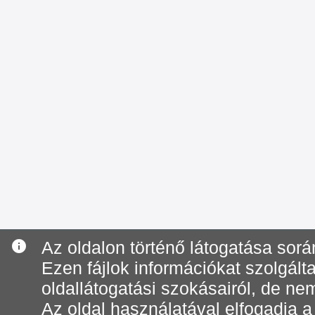
info
Az oldalon történő látogatása során
Ezen fájlok információkat szolgál
oldallátogatási szokásairól, de ne
Az oldal használatával elfogadja a