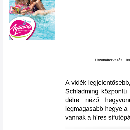
Útvonaltervezés
in
A vidék legjelentősebb
Schladming központú 
délre néző hegyvonu
legmagasabb hegye a D
vannak a híres sífutópá