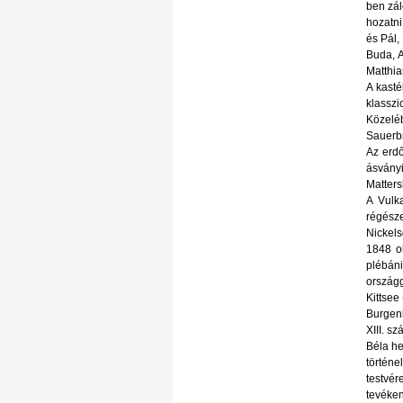
ben zál
hozatni
és Pál,
Buda, A
Matthia
A kasté
klasszi
Közeléb
Sauerb
Az erdő
ásványi
Matters
A Vulka
régésze
Nickels
1848 ok
plébán
országg
Kittsee
Burgenl
XIII. s
Béla he
történe
testvér
tevéken