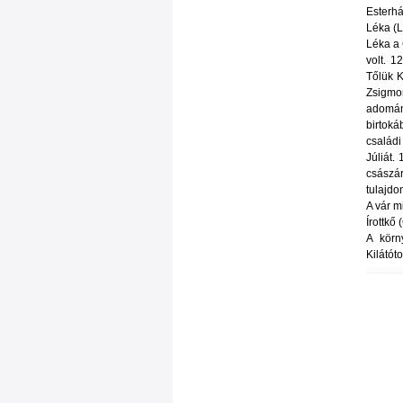
Esterh
Léka (
Léka a 
volt. 1
Tőlük K
Zsigmon
adomán
birtoká
családi
Júliát.
császár
tulajdo
A vár m
Írottkő
A körn
Kilátót