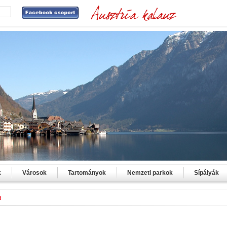
k
Városok
Tartományok
Nemzeti parkok
Sípályák
d