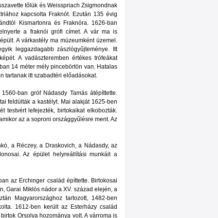
isszavette tőlük és Weisspriach Zsigmondnak
triához kapcsolta Fraknót. Ezután 135 évig
inándtól Kismartonra és Fraknóra. 1626-ban
nyerte a fraknói grófi címet. A vár ma is
a épült. A várkastély ma múzeumként üzemel.
gyik leggazdagabb zászlógyűjteménye. Itt
cképét. A vadászteremben értékes trófeákat
ban 14 méter mély pincebörtön van. Hatalas
n tartanak itt szabadtéri előadásokat.
 1560-ban gróf Nádasdy Tamás átépíttette.
i feldúlták a kastélyt. Mai alakját 1625-ben
testvért lefejezték, birtokaikat elkobozták.
, amikor az a soproni országgyűlésre ment. Az
nkó, a Réczey, a Draskovich, a Nádasdy, az
nosai. Az épület helyreállítási munkáit a
an az Erchinger család építtette. Birtokosai
n, Garai Miklós nádor a XV. század elején, a
aztán Magyarországhoz tartozott, 1482-ben
kolta. 1612-ben került az Esterházy család
a birtok Orsolya hozománya volt. A várroma is