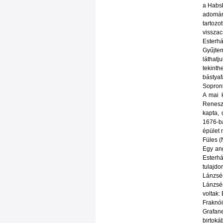
a Habsb
adomány
tartozo
vissza
Esterhá
Gyűjte
láthatj
tekinth
bástyaf
Sopronk
A mai 
Reneszá
kapta, 
1676-ba
épület 
Füles (
Egy ang
Esterh
tulajdo
Lánzsér
Lánzsér
voltak:
Fraknó
Grafane
birtoká