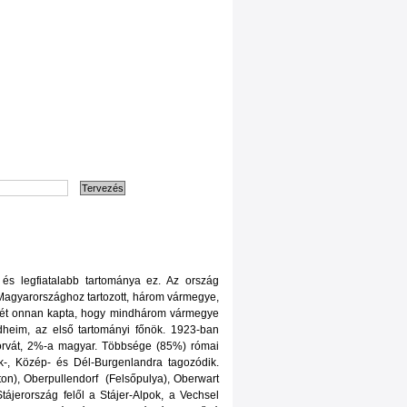
 és legfiatalabb tartománya ez. Az ország
Magyarországhoz tartozott, három vármegye,
ését onnan kapta, hogy mindhárom vármegye
dheim, az első tartományi főnök. 1923-ban
horvát, 2%-a magyar. Többsége (85%) római
ak-, Közép- és Dél-Burgenlandra tagozódik.
ton), Oberpullendorf (Felsőpulya), Oberwart
tájerország felől a Stájer-Alpok, a Vechsel