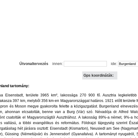
Útvonaltervezés
innen:
ide:
Gps koordináták:
nland
tartomány:
sa Eisenstadt, területe 3965 km², lakossága 270 900 fő. Ausztria legkeletibb
akasza 397 km, melyből 356 km-en Magyarországgal határos. 1921 előtt területe 
opron és Moson megye gyakorolta felette a közigazgatást. Burgenland elnevez
n, ahonnan elcsatolták, benne van a Burg (Vár) szó. Névadója dr. Alfred Wal
ként csatolták el Magyarországtól Ausztriához. A lakosság 89%-a német, 9%-a 
us vallású, a többi evangélikus és református. Földrajzi tájegység szerint Ész
gatásilag hét járásra osztott: Eisenstadt (Kismarton), Neusiedl am See (Nagymar
r), Güssing (Németújvár) és Jennersdorf (Gyanafalva). A tartományt nyugatról, S