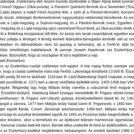
határolják. A tartomány déli részén húzódó dombvidék a Stájer-Alpok keleti nyúlván
t övező Oggau-i (Okai-puszta), a Pandorf-i (pándori)-fennsík és a Seewinkel (Tósz
(Lajta) képezi a határt Felső-Ausztria felé, s szeli át a Pándori-fennsíkot. Kon
át, búzát, zöldséget. Bortermelésének nagyszabású reklámokat készítenek. Az orsz
avat a Lajta-hegység, a Soproni-hegység és a Pándori-fennsík övezi. Egyetlen f
-hegység és a Lajta-hegység apró csermelyeit Ruszt felett, az Okai-pusztán ömlik 
-tó a földkéreg mozgásával jött létre. Az ázsiai sós tavak csoportjának egyetlen eur
hez juttatja a térséget. A térség kiemelt fejlesztési-támogatási területté vált az
ekben és látnivalókban nem túl gazdag a tartomány, de a Fertő-tó által biztos
tólási lehetőségei határtalanok. Itt vannak Joseph Haydnnak (az Eszterházy-c
lyei. Bizonyított, hogy az országban itt süt a legtöbbet a nap.
adt (Kismarton):
ros az Eszterházy-család székhelye volt egykor. A mai napig fontos szerepe va
e, hogy a család székhelye mára már Fertőd. Lakossága körülbelül 13 000 fő. Észa
stől pedig 50 km-re található. 1118-ban III. Lipót Babenbergi őrgróf csapatai, a mag
atár pusztította el. 1371-ben a várost védőfallal építették körül. 1405-1406-ban Vil
rgoké. Mégpedig úgy, hogy Mátyás király cserébe a császárnál lévő magyar ko
 Erzsébet királynő, Habsburg Albert özvegye menekítette III. Frigyes német-róma
kerülhessen. III. Frigyes volt Ulászló gyámja, trónkövetelőként lépett fel. Az 1
njogát a városra. 1477-ben Mátyás király hadat üzent III. Frigyesnek, s 1482-ben
gel együtt fiának, Corvin Jánosnak adományozta. 1490-ben, Mátyás király halál
rszági és ausztriai területekkel együtt. Az 1491-es Pozsonyi béke megerősítette a
atos kisváros, ahol a természet és az építészet teljesen harmonizál egymássa
Kanizsai család alatt lett város. Barokk stílus uralkodik itt mind az építészetben, s
 az Eszterházy-kastélyt megtekinteni, bebarangolni. Az eredeti épületet 1388-139