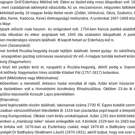
ogjogon Gróf Esterházy Miklósé lett. Ekkor az épület elég rossz állapotban volt. 
, mert családjának lakhelyéül választotta. Az un. mezzainsoron, négyzetes falfülk
 kétoldalt pedig 16 magyar király illetve vezér (Zoltán, Vérbulcsú, Géza, Szabolcs,
ttila, Keme, Kadocsa, Keve) életnagyságú mellszobra. A szobrokat 1667-1669 közöt
s Mayr.
lypark először csak haszon- és virágoskert volt. 1754-ben francia parkká alakított
cista stílusban és ekkor angolpark lett. 1945 óta szabadon látogatható. A par
en mesterséges vízesés található. Itt kapott helyet az Esterházy-kút is.
runn (Savanyúkút):
vel borított Rozália-hegység északi lejtőjén található. Ismert gyógy- és üdülőhely
 anyagokban gazdag szénsavas savanyúvíz tör elő. A magyar turisták kedvelt kirá
burg (Nagymarton):
 folyó két partján terül el, nyugatról a Rozália-hegység, délről pedig a Sopro
ti lelőhely. Nagymarton híres szülötte Kitaibel Pál (1757-1817) botanikus.
dorf (Miklósfalva vagy Miklóshalma):
tóberében a menekülő Jellasics hadai vonultak át rajta. Aztán közel húszezer m
ia épületében volt a Honvédelmi bizottmány főhadiszállása. Október 23-án itt 
yűlési képviselők Kossuth Lajos jelenlétében.
 (Köpcsény):
and legészakibb részén található, lakosainak száma 2700 fő. Egyes kutatók szeri
zázadban vámszedőhelyet létesítettek itt. 1416-ban piactartási jogot kapott a települé
rceg Kunigundával, Ottokár cseh király unokahúgával. Aztán 1291-ben kötött békét I
lemben a „Hainburgi béke” néven emlegették ezt. A törökök 1529-ben és 1683-ban
ek birtoka volt. 1676-ban az Eszterházy család, majd 1870-től a Batthyány csalá
ységét Dr Batthyány-Strattmann László (1870-1931), akiről tudjuk, hogy sok ezer s