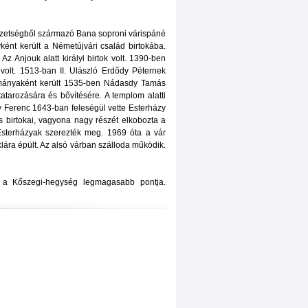
emzetségből származó Bana soproni várispáné
ként került a Németújvári család birtokába.
Az Anjouk alatt királyi birtok volt. 1390-ben
volt. 1513-ban II. Ulászló Erdődy Péternek
ományaként került 1535-ben Nádasdy Tamás
atarozására és bővítésére. A templom alatti
 Ferenc 1643-ban feleségül vette Esterházy
s birtokai, vagyona nagy részét elkobozta a
 Esterházyak szerezték meg. 1969 óta a vár
lára épült. Az alsó várban szálloda működik.
z a Kőszegi-hegység legmagasabb pontja.