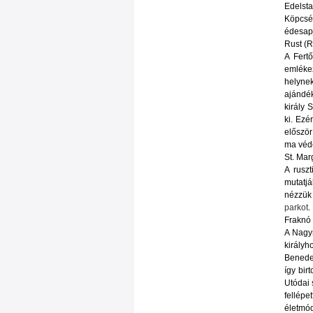
Edelsta
Köpcsét
édesapj
Rust (R
A Fert
emlékez
helynek
ajándé
király 
ki. Ezé
először
ma véde
St. Mar
A ruszt
mutatjá
nézzük 
parkot
.
Fraknó 
A Nagym
királyh
Benedek
így bir
Utódai 
fellépe
életmód