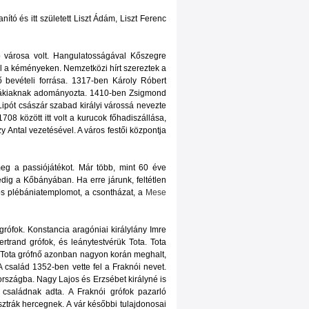
nító és itt született Liszt Ádám, Liszt Ferenc
b városa volt. Hangulatosságával Kőszegre
el a kéményeken. Nemzetközi hírt szereztek a
ő bevételi forrása. 1317-ben Károly Róbert
irákiaknak adományozta. 1410-ben Zsigmond
Lipót császár szabad királyi várossá nevezte
708 között itt volt a kurucok főhadiszállása,
 Antal vezetésével. A város festői központja
meg a passiójátékot. Már több, mint 60 éve
dig a Kőbányában. Ha erre járunk, feltétlen
os plébániatemplomot, a csontházat, a
Mese
rófok. Konstancia aragóniai királylány Imre
trand grófok, és leánytestvérük Tota. Tota
. Tota grófnő azonban nagyon korán meghalt,
A család 1352-ben vette fel a Fraknói nevet.
országba. Nagy Lajos és Erzsébet királyné is
i családnak adta. A Fraknói grófok pazarló
sztrák hercegnek. A vár későbbi tulajdonosai