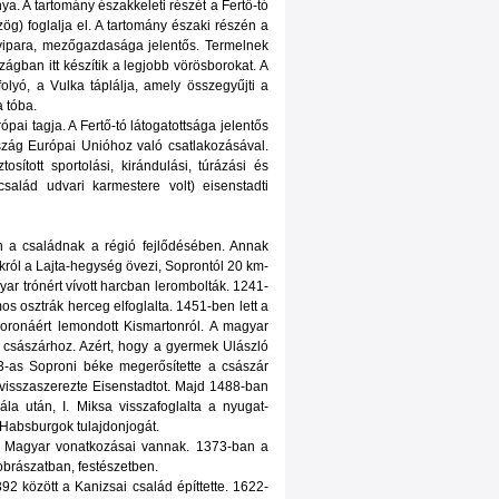
ya. A tartomány északkeleti részét a Fertő-tó
ög) foglalja el. A tartomány északi részén a
zervipara, mezőgazdasága jelentős. Termelnek
ágban itt készítik a legjobb vörösborokat. A
olyó, a Vulka táplálja, amely összegyűjti a
a tóba.
ópai tagja. A Fertő-tó látogatottsága jelentős
 ország Európai Unióhoz való csatlakozásával.
ított sportolási, kirándulási, túrázási és
salád udvari karmestere volt) eisenstadti
n a családnak a régió fejlődésében. Annak
król a Lajta-hegység övezi, Soprontól 20 km-
yar trónért vívott harcban lerombolták. 1241-
mos osztrák herceg elfoglalta. 1451-ben lett a
ronáért lemondott Kismartonról. A magyar
i császárhoz. Azért, hogy a gyermek Ulászló
463-as Soproni béke megerősítette a császár
 visszaszerezte Eisenstadtot. Majd 1488-ban
a után, I. Miksa visszafoglalta a nyugat-
 Habsburgok tulajdonjogát.
l. Magyar vonatkozásai vannak. 1373-ban a
zobrászatban, festészetben.
2 között a Kanizsai család építtette. 1622-