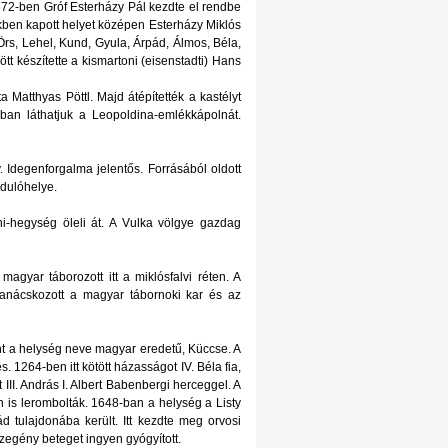
1672-ben Gróf Esterházy Pál kezdte el rendbe
ékben kapott helyet középen Esterházy Miklós
 Örs, Lehel, Kund, Gyula, Árpád, Álmos, Béla,
t készítette a kismartoni (eisenstadti) Hans
a Matthyas Pöttl. Majd átépítették a kastélyt
kban láthatjuk a Leopoldina-emlékkápolnát.
. Idegenforgalma jelentős. Forrásából oldott
ndulóhelye.
ni-hegység öleli át. A Vulka völgye gazdag
agyar táborozott itt a miklósfalvi réten. A
tanácskozott a magyar tábornoki kar és az
nt a helység neve magyar eredetű, Küccse. A
s. 1264-ben itt kötött házasságot IV. Béla fia,
II. András I. Albert Babenbergi herceggel. A
 is lerombolták. 1648-ban a helység a Listy
d tulajdonába került. Itt kezdte meg orvosi
zegény beteget ingyen gyógyított.