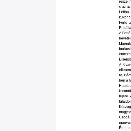
részei 
s az az
Leitha 
kukoric
Fertő t
Rozália
A Fertő
bevétel
Műemlék
borkos
emlékhe
Eisenst
A fővá
ellenér
re, Béc
ben a t
Habsbu
koronát
fejére 
tulajdo
Kőszeg
magyaro
Csodál
magyar 
Érdemes