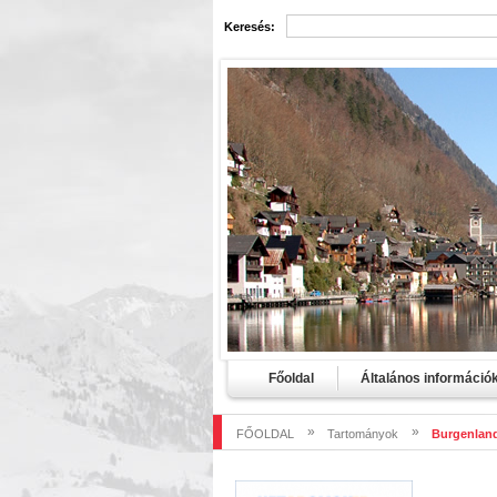
Keresés:
Főoldal
Általános információ
»
»
FŐOLDAL
Tartományok
Burgenlan