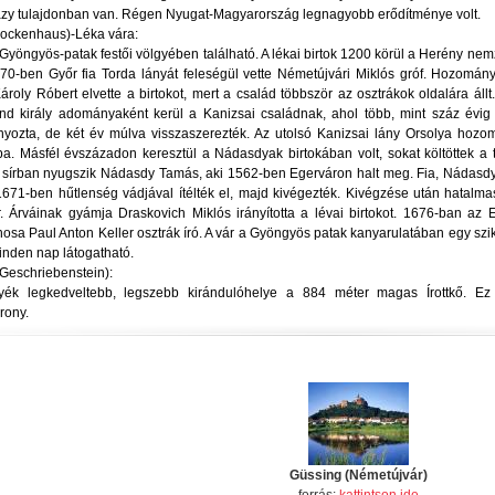
ázy tulajdonban van. Régen Nyugat-Magyarország legnagyobb erődítménye volt.
Lockenhaus)-Léka vára:
Gyöngyös-patak festői völgyében található. A lékai birtok 1200 körül a Herény n
270-ben Győr fia Torda lányát feleségül vette Németújvári Miklós gróf. Hozomány
ároly Róbert elvette a birtokot, mert a család többször az osztrákok oldalára állt. 
d király adományaként kerül a Kanizsai családnak, ahol több, mint száz évig 
yozta, de két év múlva visszaszerezték. Az utolsó Kanizsai lány Orsolya hoz
ba. Másfél évszázadon keresztül a Nádasdyak birtokában volt, sokat költöttek a t
 sírban nyugszik Nádasdy Tamás, aki 1562-ben Egerváron halt meg. Fia, Nádasdy
 1671-ben hűtlenség vádjával ítélték el, majd kivégezték. Kivégzése után hatalma
. Árváinak gyámja Draskovich Miklós irányította a lévai birtokot. 1676-ban az
nosa Paul Anton Keller osztrák író. A vár a Gyöngyös patak kanyarulatában egy szik
inden nap látogatható.
 (Geschriebenstein):
yék legkedveltebb, legszebb kirándulóhelye a 884 méter magas Írottkő. E
orony.
Güssing (Németújvár)