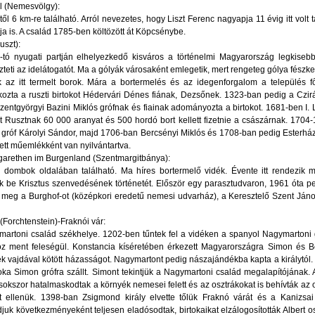
l (Nemesvölgy):
ől 6 km-re található. Arról nevezetes, hogy Liszt Ferenc nagyapja 11 évig itt volt ta
a is. A család 1785-ben költözött át Köpcsénybe.
uszt):
ő-tó nyugati partján elhelyezkedő kisváros a történelmi Magyarország legkiseb
teti az idelátogatót. Ma a gólyák városaként emlegetik, mert rengeteg gólya fészk
 az itt termelt borok. Mára a bortermelés és az idegenforgalom a település f
kozta a ruszti birtokot Hédervári Dénes fiának, Dezsőnek. 1323-ban pedig a Cz
Szentgyörgyi Bazini Miklós grófnak és fiainak adományozta a birtokot. 1681-ben I. 
rt Rusztnak 60 000 aranyat és 500 hordó bort kellett fizetnie a császárnak. 1704-1
 gróf Károlyi Sándor, majd 1706-ban Bercsényi Miklós és 1708-ban pedig Esterházy
tt műemlékként van nyilvántartva.
garethen im Burgenland (Szentmargitbánya):
i dombok oldalában található. Ma híres bortermelő vidék. Évente itt rendezik 
k be Krisztus szenvedésének történetét. Először egy parasztudvaron, 1961 óta pe
meg a Burghof-ot (középkori eredetű nemesi udvarház), a Keresztelő Szent Ján
(Forchtenstein)-Fraknói vár:
artoni család székhelye. 1202-ben tűntek fel a vidéken a spanyol Nagymartoni g
oz ment feleségül. Konstancia kíséretében érkezett Magyarországra Simon és Ber
 vajdával kötött házasságot. Nagymartont pedig nászajándékba kapta a királytól
toka Simon grófra szállt. Simont tekintjük a Nagymartoni család megalapítójának. 
sokszor hatalmaskodtak a környék nemesei felett és az osztrákokat is behívták az 
tt ellenük. 1398-ban Zsigmond király elvette tőlük Fraknó várát és a Kanizsa
juk következményeként teljesen eladósodtak, birtokaikat elzálogosították Albert o