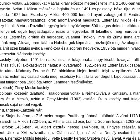
urgok voltak. Zálogjogukat Mátyás király először megerősítette, majd 1466-ban v
ozta. Aztán I. Miksa császár elfoglalta és az 1491-es pozsonyi béke újra Ausz
tt oda. 1622-ben Esterházy Miklós 400 000 forintért nyert zálogjogot II. Ferd
csatolták Magyarországhoz, örök adományként megkapta Esterházy Miklós és el
zy-birtok. A vár a Rozália-hegység keleti nyúlványán 500 magas dolomit sziklár
ményének egyik leggazdagabb része a fegyvertár. Itt tekinthető meg Európa e
uk az Esterházy grófok és hercegek, valamint Thököly Imre és Zrínyi Ilona ar
etünk meg. A lovagterem falán a Habsburgok képmásait nézhetjük meg. Az alagsor
aláról szép kilátás nyílik a Fertő-tóra és a soproni hegyekre. 1959 óta minden nyáro
eresztúr-Nádasdy kastély:
kastély helyében 1491-ben a kanizsaiak tulajdonában egy kisebb lovagvár állt.
nsz stílusú lakókastélyt csináltak a lovagvárból. 1621-ben az Esterházyak csapata
de utána Nádasdy Ferenc és Pál birtoklása idején tovább folyt az építkezés. A két 
n az Esterházy család kapta meg. Esteházy Pál itt látta vendégül I. Lipót császárt
mai tulajdonosa 1966 óta Anton Lehmden festőművész.
Nikitsch)-Zichy-Meskó kastély:
olpark közepén található. Tulajdonosai voltak a Németújvári, a Kanizsay, a Kla
ázy és a Meskó, aztán a Zichy-Meskó (1903) család. Ők a kastély mai tulajdo
nosok saját erőből végzik.
 (Landsee)-Lánzséri vár:
 a Stájer határon, a 716 méter magas Pauliberg lábánál található. A várat 1173-b
 Baroch fia Miklós 1222-ben, az Athinai család őse, Lőrinc Soproni főispán 1263-ba
i grófok 1435-ben, VI. Albert osztrák herceg 1447-ben, III. Frigyes császár, 
ck Ulrik, a XVI. században az Oláh család, a császár, a Dersffy család birto
ba. Esterházy Miklós feleségül vette Dersffy Ferenc Orsolya nevű lányát. A vár és 