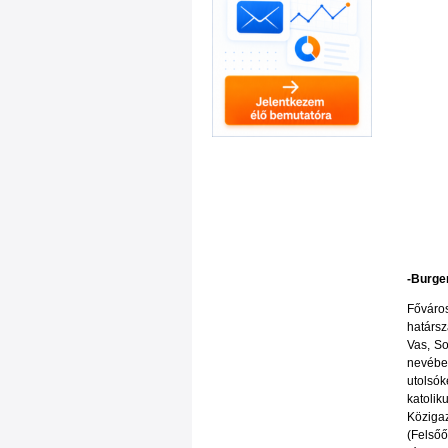
-Burge
Főváro
határsz
Vas, S
nevébe
utolsó
katolik
Közigaz
(Felsőő