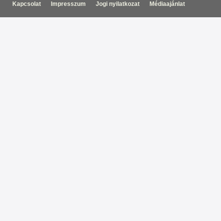
Kapcsolat
Impresszum
Jogi nyilatkozat
Médiaajánlat