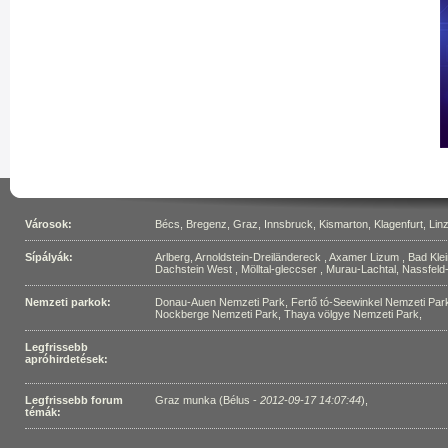
Városok:
Bécs
,
Bregenz
,
Graz
,
Innsbruck
,
Kismarton
,
Klagenfurt
,
Lin
Sípályák:
Arlberg
,
Arnoldstein-Dreiländereck
,
Axamer Lizum
,
Bad Kle
Dachstein West
,
Mölltal-gleccser
,
Murau-Lachtal
,
Nassfel
Nemzeti parkok:
Donau-Auen Nemzeti Park
,
Fertő tó-Seewinkel Nemzeti Par
Nockberge Nemzeti Park
,
Thaya völgye Nemzeti Park
,
Legfrissebb
apróhirdetések:
Legfrissebb forum
Graz munka (Bélus -
2012-09-17 14:07:44
)
,
témák: