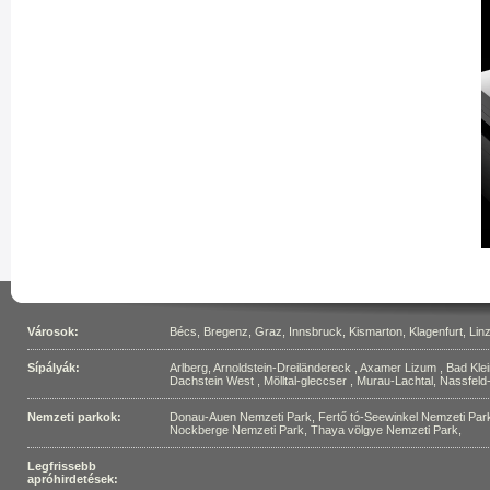
Városok:
Bécs
,
Bregenz
,
Graz
,
Innsbruck
,
Kismarton
,
Klagenfurt
,
Lin
Sípályák:
Arlberg
,
Arnoldstein-Dreiländereck
,
Axamer Lizum
,
Bad Kle
Dachstein West
,
Mölltal-gleccser
,
Murau-Lachtal
,
Nassfel
Nemzeti parkok:
Donau-Auen Nemzeti Park
,
Fertő tó-Seewinkel Nemzeti Par
Nockberge Nemzeti Park
,
Thaya völgye Nemzeti Park
,
Legfrissebb
apróhirdetések: