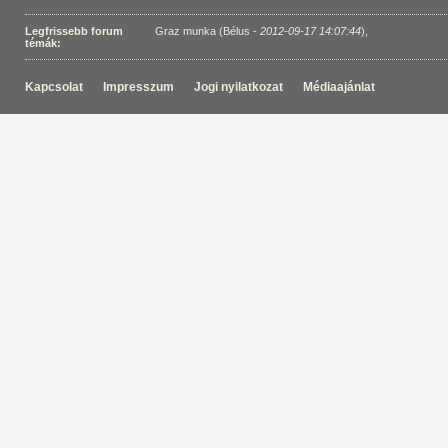
Legfrissebb forum
Graz munka (Bélus -
2012-09-17 14:07:44
)
,
témák:
Kapcsolat
Impresszum
Jogi nyilatkozat
Médiaajánlat